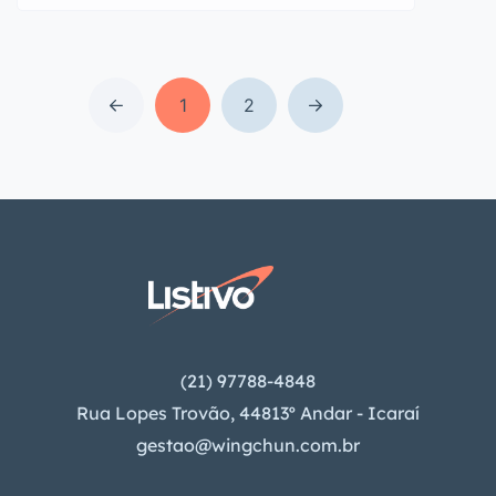
1
2
(21) 97788-4848
Rua Lopes Trovão, 44813º Andar - Icaraí
gestao@wingchun.com.br